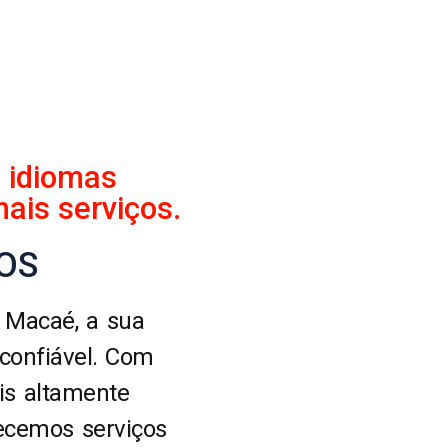
e idiomas
ais serviços.
OS
 Macaé, a sua
 confiável. Com
is altamente
recemos serviços