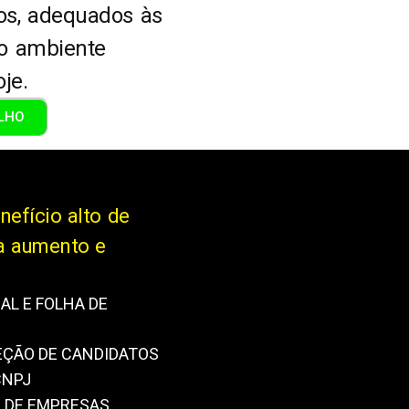
sos, adequados às
o ambiente
je.
LHO
nefício alto de
ra aumento e
L E FOLHA DE
EÇÃO DE CANDIDATOS
CNPJ
S DE EMPRESAS