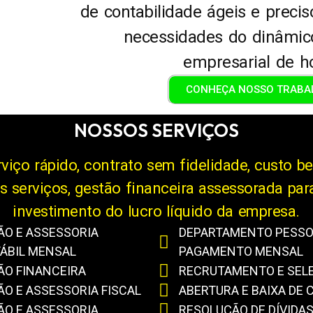
de contabilidade ágeis e preci
necessidades do dinâmic
empresarial de ho
CONHEÇA NOSSO TRABA
NOSSOS SERVIÇOS
viço rápido, contrato sem fidelidade, custo be
 os serviços, gestão financeira assessorada pa
investimento do lucro líquido da empresa.
ÃO E ASSESSORIA
DEPARTAMENTO PESSOA
ÁBIL MENSAL
PAGAMENTO MENSAL
ÃO FINANCEIRA
RECRUTAMENTO E SEL
ÃO E ASSESSORIA FISCAL
ABERTURA E BAIXA DE 
ÃO E ASSESSORIA
RESOLUÇÃO DE DÍVIDA