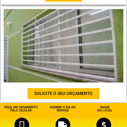
SOLICITE O SEU ORÇAMENTO
PEÇA UM ORÇAMENTO
AGENDE O DIA DO
PAGUE
PELO CELULAR
SERVIÇO
NO LOCAL