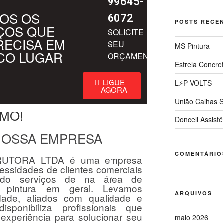
99645-
OS OS
6072
POSTS RECE
ÇOS QUE
SOLICITE
RECISA EM
SEU
MS Pintura
CO LUGAR
ORÇAMENTO
Estrela Concre
LIGUE
L⚡P VOLTS
AGORA
União Calhas S
SMO!
Doncell Assistê
NOSSA EMPRESA
COMENTÁRIO
UTORA LTDA é uma empresa
essidades de clientes comerciais
tando serviços de na área de
 e pintura em geral. Levamos
ARQUIVOS
lidade, aliados com qualidade e
sponibiliza profissionais que
experiência para solucionar seu
maio 2026