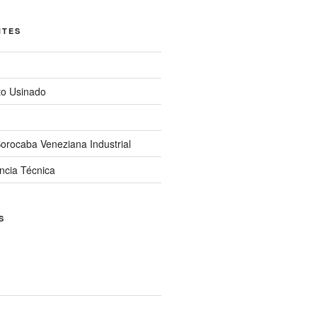
NTES
to Usinado
orocaba Veneziana Industrial
ncia Técnica
S