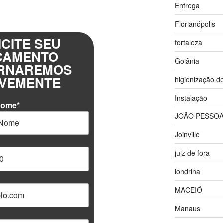
Entrega
Florianópolis
ICITE SEU
fortaleza
ÇAMENTO
Goiânia
RNAREMOS
VEMENTE
higienização d
Instalação
Nome*
JOÃO PESSO
Joinville
juiz de fora
londrina
MACEIÓ
Manaus