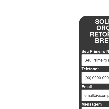
SOL
OR
RETO
BRE
Seu Primeiro 
Telefone*
Email
Mensagem