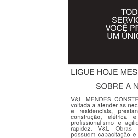
TOD
SERVI
VOCÊ P
UM ÚNI
LIGUE HOJE ME
SOBRE A 
V&L MENDES CONSTR
voltada a atender as nec
e residenciais, pres
construção, elétrica
profissionalismo e agi
rapidez. V&L Obras di
possuem capacitação e 