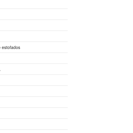
e estofados
A