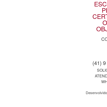
ESC
P
CER
O
OBJ
C
(41) 
SOLI
ATEND
WH
Desenvolvido