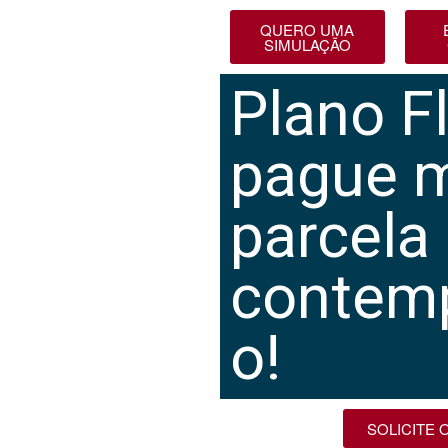
QUERO UMA
SIMULAÇÃO
Plano Fl
pague 
parcela 
contem
o!
SOLICITE 