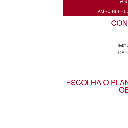
AN
AMRC REPRE
CON
IMÓ
CA
ESCOLHA O PLA
OB