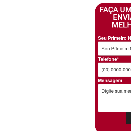
FAÇA U
ENV
MELH
Seu Primeiro 
Telefone*
Mensagem