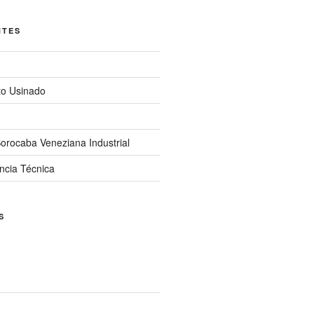
NTES
to Usinado
orocaba Veneziana Industrial
ncia Técnica
S