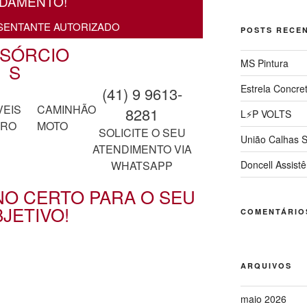
DAMENTO!
SENTANTE AUTORIZADO
POSTS RECE
SÓRCIO
MS Pintura
S
Estrela Concre
(41) 9 9613-
VEIS
CAMINHÃO
8281
L⚡P VOLTS
RRO
MOTO
SOLICITE O SEU
União Calhas S
ATENDIMENTO VIA
WHATSAPP
Doncell Assistê
NO CERTO PARA O SEU
JETIVO!
COMENTÁRIO
ARQUIVOS
maio 2026