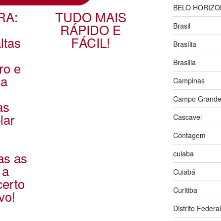
BELO HORIZO
RA:
TUDO MAIS
RÁPIDO E
Brasil
ltas
FÁCIL!
Brasília
Brasilia
ro e
ua
Campinas
Campo Grand
as
lar
Cascavel
Contagem
as as
cuiaba
 a
Cuiabá
certo
Curitiba
vo!
Distrito Federal