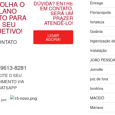
OLHA O
DÚVIDA? ENTRE
Entrega
EM CONTATO,
LANO
SERÁ UM
Florianópolis
TO PARA
PRAZER
 SEU
ATENDÊ-LO!
fortaleza
ETIVO!
Goiânia
LIGAR
AGORA!
ONTATO
higienização d
Instalação
JOÃO PESSO
9 9613-8281
Joinville
CITE O SEU
juiz de fora
IMENTO VIA
ATSAPP
londrina
MACEIÓ
 por:
Manaus