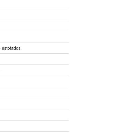
e estofados
A