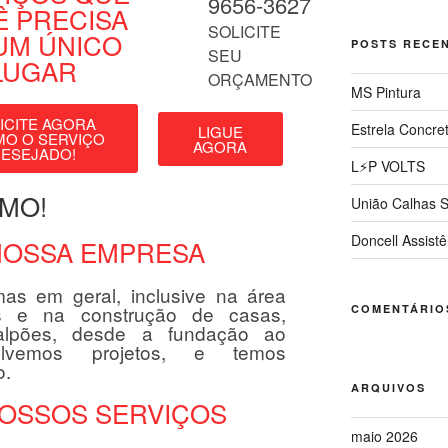
9656-3627
Ê PRECISA
SOLICITE
UM ÚNICO
POSTS RECE
SEU
LUGAR
ORÇAMENTO
MS Pintura
ICITE AGORA
Estrela Concre
LIGUE
O O SERVIÇO
AGORA
ESEJADO!
L⚡P VOLTS
SMO!
União Calhas S
Doncell Assistê
NOSSA EMPRESA
as em geral, inclusive na área
es e na construção de casas,
COMENTÁRIO
galpões, desde a fundação ao
olvemos projetos, e temos
o.
ARQUIVOS
OSSOS SERVIÇOS
maio 2026