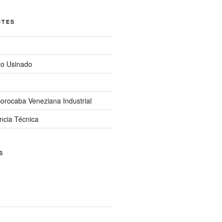
NTES
to Usinado
orocaba Veneziana Industrial
ncia Técnica
S