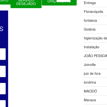
ORÇAMENTO
Entrega
DESEJADO
Florianópolis
fortaleza
S
Goiânia
higienização d
Instalação
JOÃO PESSO
Joinville
juiz de fora
londrina
MACEIÓ
Manaus