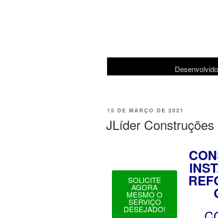
Desenvolvido
15 DE MARÇO DE 2021
JLíder Construções
CON
INS
REF
SOLICITE
AGORA
MESMO O
SERVIÇO
DESEJADO!
C