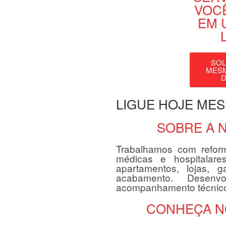
VOC
EM 
SOL
MESM
D
LIGUE HOJE ME
SOBRE A 
Trabalhamos com reform
médicas e hospitalar
apartamentos, lojas, 
acabamento. Desenv
acompanhamento técnic
CONHEÇA N