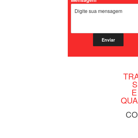
TR
S
E
QUA
CO