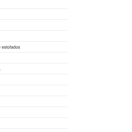
e estofados
A