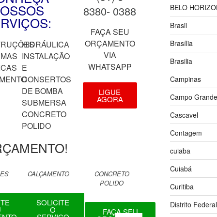
OSSOS
BELO HORIZO
8380- 0388
RVIÇOS:
Brasil
FAÇA SEU
ORÇAMENTO
Brasília
TRUÇÕES
HIDRÁULICA
VIA
RMAS
INSTALAÇÃO
Brasilia
WHATSAPP
ICAS
E
MENTO
CONSERTOS
Campinas
DE BOMBA
LIGUE
Campo Grand
AGORA
SUBMERSA
CONCRETO
Cascavel
POLIDO
Contagem
RÇAMENTO!
cuiaba
Cuiabá
ÕES
CALÇAMENTO
CONCRETO
POLIDO
Curitiba
ITE
SOLICITE
Distrito Federal
U
O
FAÇA SEU
ENTO
SERVIÇO