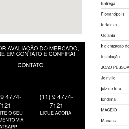
Entrega
Florianópolis
fortaleza
Goiânia
higienização d
R AVALIAÇÃO DO MERCADO,
E EM CONTATO E CONFIRA!
Instalação
CONTATO
JOÃO PESSO
Joinville
juiz de fora
 9 4774-
(11) 9 4774-
londrina
7121
7121
MACEIÓ
ITE O SEU
LIGUE AGORA!
ENTO VIA
Manaus
ATSAPP