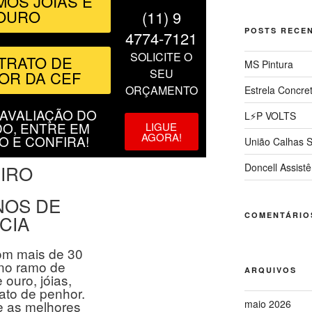
MOS JÓIAS E
OURO
(11) 9
POSTS RECE
4774-7121
SOLICITE O
TRATO DE
MS Pintura
SEU
OR DA CEF
ORÇAMENTO
Estrela Concre
AVALIAÇÃO DO
L⚡P VOLTS
O, ENTRE EM
LIGUE
AGORA!
O E CONFIRA!
União Calhas S
EIRO
Doncell Assistê
NOS DE
COMENTÁRIO
CIA
m mais de 30
 no ramo de
ARQUIVOS
ouro, jóias,
ato de penhor.
 as melhores
maio 2026