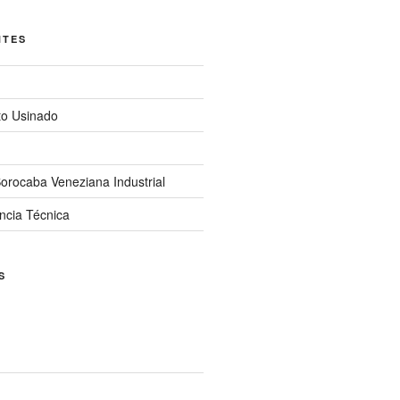
NTES
to Usinado
orocaba Veneziana Industrial
ncia Técnica
S