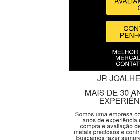
AVALIA
CON
PENH
MELHOR 
MERCAD
CONTAT
JR JOALH
MAIS DE 30 A
EXPERIÊN
Somos uma empresa co
anos de experiência
compra e avaliação de 
metais preciosos e contr
Buscamos fazer sempre