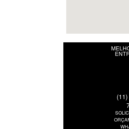
MELHO
ENTR
(11)
SOLIC
ORÇAM
WH