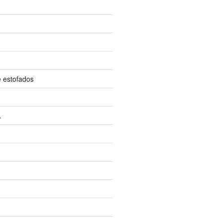
e estofados
A