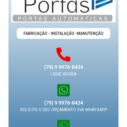
FABRICAÇÃO - INSTALAÇÃO -MANUTENÇÃO
(79) 9 9976-8424
LIGUE AGORA
(79) 9 9976-8424
SOLICITE O SEU ORÇAMENTO VIA WHATSAPP