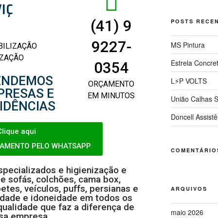
IÇ
S
(41) 9
POSTS RECE
9227-
MS Pintura
ILIZAÇÃO
IZAÇÃO
Estrela Concre
0354
ENDEMOS
L⚡P VOLTS
ORÇAMENTO
PRESAS E
EM MINUTOS
União Calhas S
IDÊNCIAS
Doncell Assistê
Clique aqui
ÇAMENTO PELO WHATSAPP
COMENTÁRIO
pecializados e higienização e
e sofás, colchões, cama box,
etes, veículos, puffs, persianas e
ARQUIVOS
iedade e idoneidade em todos os
qualidade que faz a diferença de
maio 2026
sa empresa.