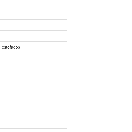
e estofados
A