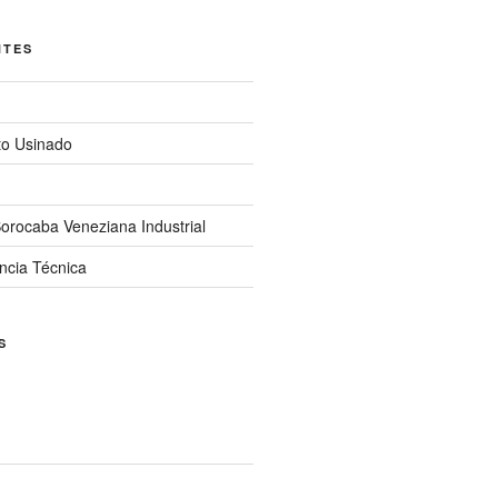
NTES
to Usinado
orocaba Veneziana Industrial
ncia Técnica
S