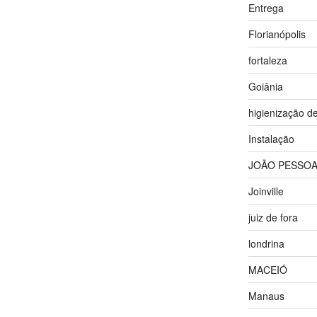
Entrega
Florianópolis
fortaleza
Goiânia
higienização d
Instalação
JOÃO PESSO
Joinville
juiz de fora
londrina
MACEIÓ
Manaus