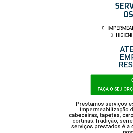
SERV
O
IMPERMEAB
HIGIEN
AT
EM
RES
FAÇA O SEU OR
Prestamos serviços es
impermeabilização d
cabeceiras, tapetes, carp
cortinas.Tradição, ser
serviços prestados é a 
nos